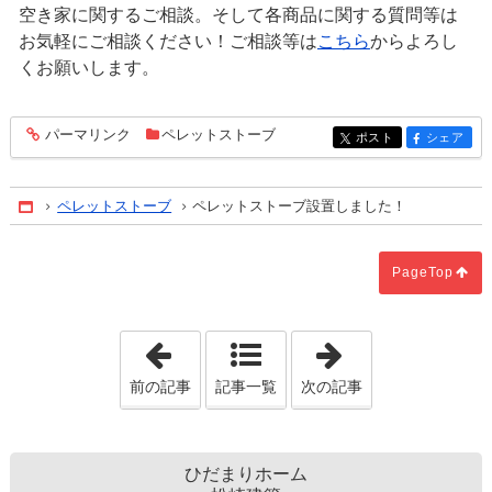
空き家に関するご相談。そして各商品に関する質問等は
お気軽にご相談ください！ご相談等は
こちら
からよろし
くお願いします。
パーマリンク
ペレットストーブ
entry1786
ポスト
シェア
entry1786
entry1786
ペレットストーブ
ペレットストーブ設置しました！
Home
PageTop
「マイホームお引渡し」
「家づくり勉強
前の記事
記事一覧
次の記事
ひだまりホーム