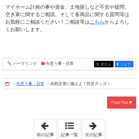
マイホーム計画の事や資金、土地探しなど不安や疑問、
空き家に関するご相談。そして各商品に関する質問等は
お気軽にご相談ください！ご相談等は
こちら
からよろし
くお願いします。
パーマリンク
今思う事・日常
entry1751
ポスト
シェア
entry1751
entry1751
今思う事・日常
自然災害に備えよ！防災グッズ！
Home
PageTop
「のんびり暮らせる&とても便利な場所
「不動産取引、
前の記事
記事一覧
次の記事