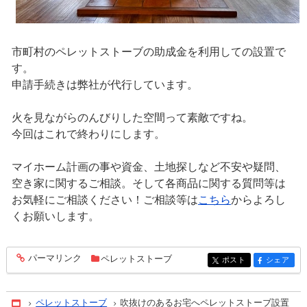
市町村のペレットストーブの助成金を利用しての設置で
す。
申請手続きは弊社が代行しています。
火を見ながらのんびりした空間って素敵ですね。
今回はこれで終わりにします。
マイホーム計画の事や資金、土地探しなど不安や疑問、
空き家に関するご相談。そして各商品に関する質問等は
お気軽にご相談ください！ご相談等は
こちら
からよろし
くお願いします。
パーマリンク
ペレットストーブ
entry1667
ポスト
シェア
entry1667
entry1667
ペレットストーブ
吹抜けのあるお宅へペレットストーブ設置
Home