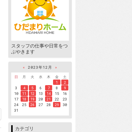
スタッフの仕事や日常をつ
ぶやきます
«
2023年12月
»
日
月
火
水
木
金
土
1
2
3
4
5
6
7
8
9
10
11
12
13
14
15
16
17
18
19
20
21
22
23
24
25
26
27
28
29
30
31
54
カテゴリ