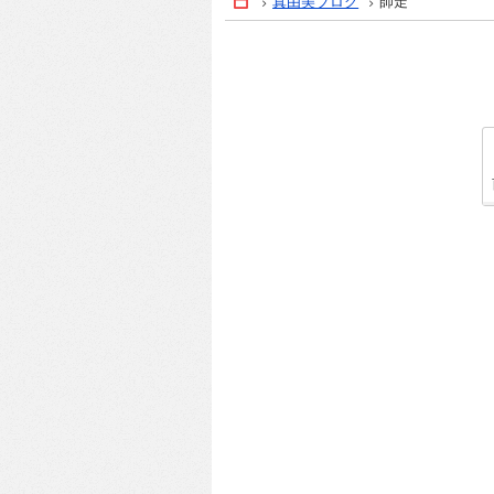
真由美ブログ
師走
Home