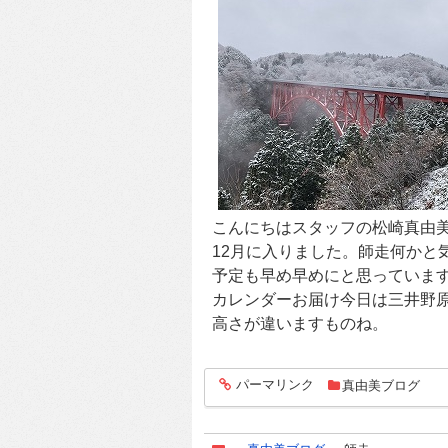
こんにちはスタッフの松崎真由
12月に入りました。師走何かと
予定も早め早めにと思っていま
カレンダーお届け今日は三井野
高さが違いますものね。
パーマリンク
真由美ブログ
entry1654