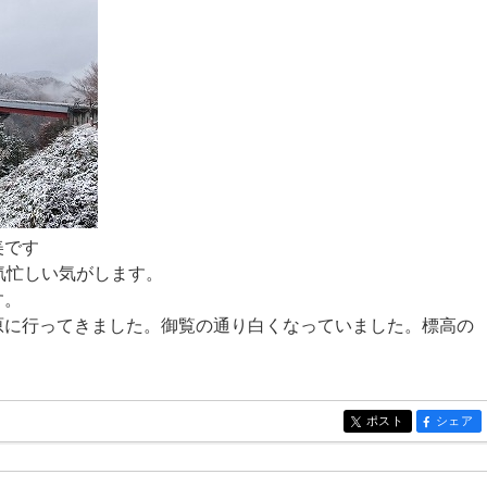
美です
気忙しい気がします。
す。
原に行ってきました。御覧の通り白くなっていました。標高の
ポスト
シェア
entry1654
entry16