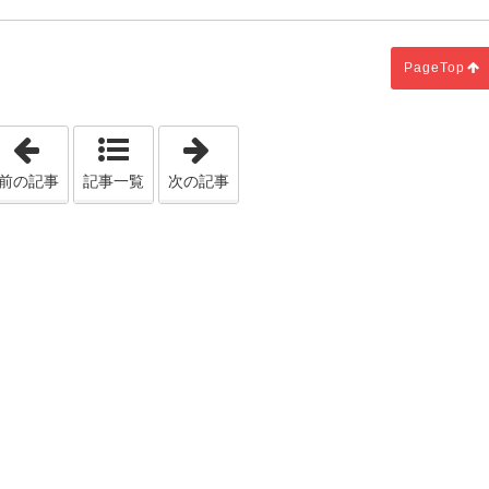
PageTop
「マイホームの省エネ性能がもたらすメリット！」
「家事動線はできるだけ短く、時短
前の記事
記事一覧
次の記事