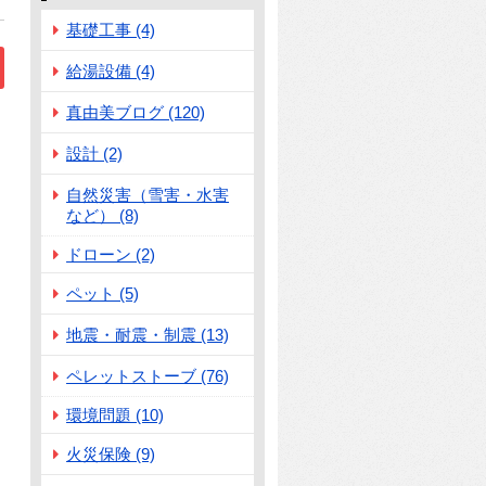
基礎工事 (4)
給湯設備 (4)
真由美ブログ (120)
への工夫！」
設計 (2)
自然災害（雪害・水害
など） (8)
ドローン (2)
ペット (5)
地震・耐震・制震 (13)
ペレットストーブ (76)
環境問題 (10)
火災保険 (9)