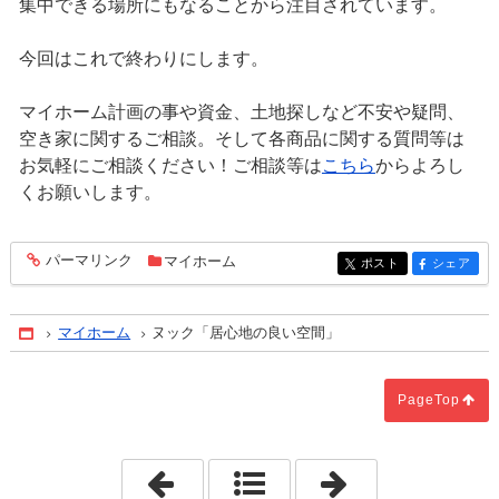
集中できる場所にもなることから注目されています。
今回はこれで終わりにします。
マイホーム計画の事や資金、土地探しなど不安や疑問、
空き家に関するご相談。そして各商品に関する質問等は
お気軽にご相談ください！ご相談等は
こちら
からよろし
くお願いします。
パーマリンク
マイホーム
entry1598
ポスト
シェア
entry1598
entry1598
マイホーム
ヌック「居心地の良い空間」
Home
PageTop
「土地購入する場合の着目点」
「可愛らしいト