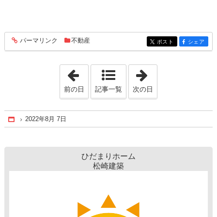
パーマリンク
不動産
entry1264
ポスト
シェア
entry1264
entry1264
「2022年8月 6日」
「2022年8月 8日
前の日
記事一覧
次の日
2022年8月 7日
Home
ひだまりホーム
松崎建築