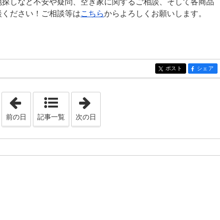
地探しなど不安や疑問、空き家に関するご相談、そして各商品
談ください！ご相談等は
こちら
からよろしくお願いします。
ポスト
シェア
entry1271
entry12
「2022年8月11日」
「2022年8月18日」
前の日
記事一覧
次の日