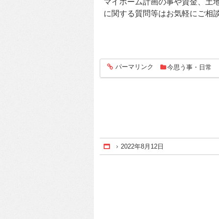
マイホーム計画の事や資金、土
に関する質問等はお気軽にご相
パーマリンク
今思う事・日常
entry1271
2022年8月12日
Home