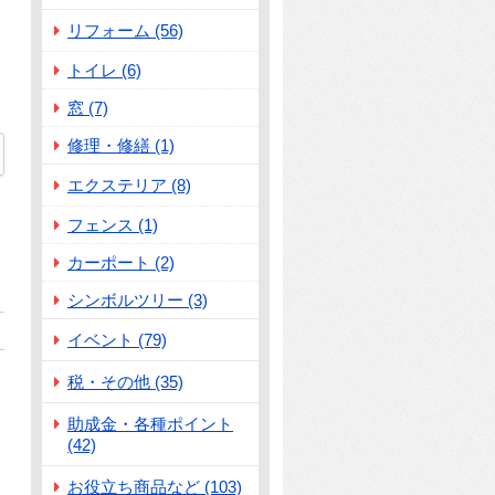
リフォーム (56)
トイレ (6)
窓 (7)
修理・修繕 (1)
71
エクステリア (8)
フェンス (1)
カーポート (2)
シンボルツリー (3)
イベント (79)
税・その他 (35)
助成金・各種ポイント
(42)
お役立ち商品など (103)