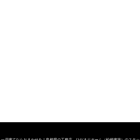
・一戸建てならおまかせを！島根県の工務店、ひだまりホーム（松崎建築）のスタッ