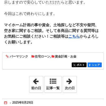
示しますので安心していただけたらと思います。
今回はこれで終わりにします。
マイホーム計画の事や資金、土地探しなど不安や疑問、
空き家に関するご相談。そして各商品に関する質問等は
お気軽にご相談ください！ご相談等は
こちら
からよろし
くお願いします。
パーマリンク
住宅ローン
,
資金計画・お金
entry1900
ポスト
シェア
entry1900
entry1900
「2025年8月23日」
「2025年9月 3日
前の日
記事一覧
次の日
2025年8月29日
Home