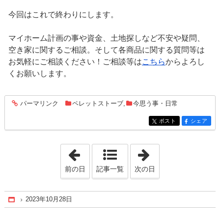
今回はこれで終わりにします。
マイホーム計画の事や資金、土地探しなど不安や疑問、
空き家に関するご相談。そして各商品に関する質問等は
お気軽にご相談ください！ご相談等は
こちら
からよろし
くお願いします。
パーマリンク
ペレットストーブ
,
今思う事・日常
entry1631
ポスト
シェア
entry1631
entry1631
「2023年10月25日」
「2023年10月30
前の日
記事一覧
次の日
2023年10月28日
Home