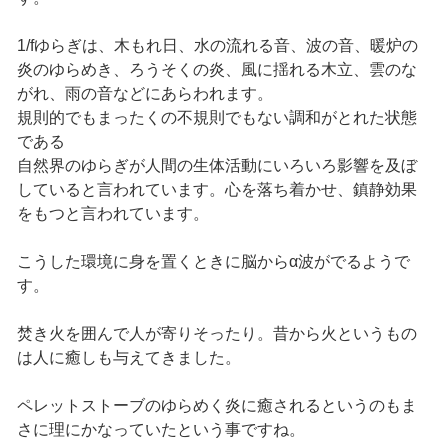
1/fゆらぎは、木もれ日、水の流れる音、波の音、暖炉の
炎のゆらめき、ろうそくの炎、風に揺れる木立、雲のな
がれ、雨の音などにあらわれます。
規則的でもまったくの不規則でもない調和がとれた状態
である
自然界のゆらぎが人間の生体活動にいろいろ影響を及ぼ
していると言われています。心を落ち着かせ、鎮静効果
をもつと言われています。
こうした環境に身を置くときに脳からα波がでるようで
す。
焚き火を囲んで人が寄りそったり。昔から火というもの
は人に癒しも与えてきました。
ペレットストーブのゆらめく炎に癒されるというのもま
さに理にかなっていたという事ですね。