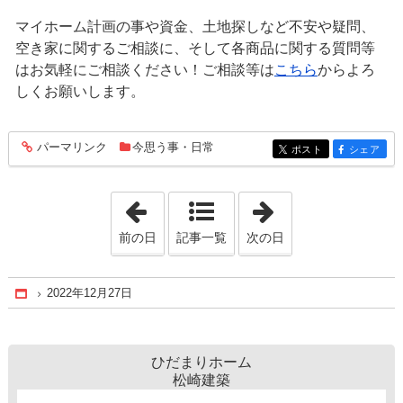
マイホーム計画の事や資金、土地探しなど不安や疑問、
空き家に関するご相談に、そして各商品に関する質問等
はお気軽にご相談ください！ご相談等は
こちら
からよろ
しくお願いします。
パーマリンク
今思う事・日常
entry1396
ポスト
シェア
entry1396
entry1396
「2022年12月26日」
「2022年12月29
前の日
記事一覧
次の日
2022年12月27日
Home
ひだまりホーム
松崎建築