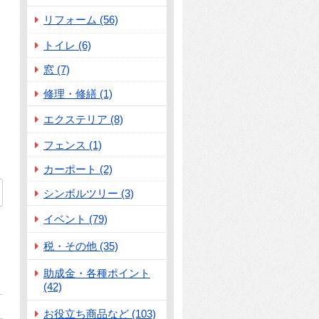
リフォーム (56)
トイレ (6)
窓 (7)
修理・修繕 (1)
エクステリア (8)
フェンス (1)
カーポート (2)
シンボルツリー (3)
73
イベント (79)
税・その他 (35)
助成金・各種ポイント
(42)
お役立ち商品など (103)