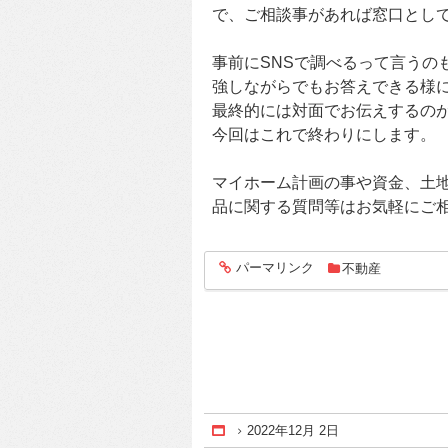
で、ご相談事があれば窓口とし
事前にSNSで調べるって言うの
強しながらでもお答えできる様
最終的には対面でお伝えするの
今回はこれで終わりにします。
マイホーム計画の事や資金、土
品に関する質問等はお気軽にご
パーマリンク
不動産
entry1373
2022年12月 2日
Home