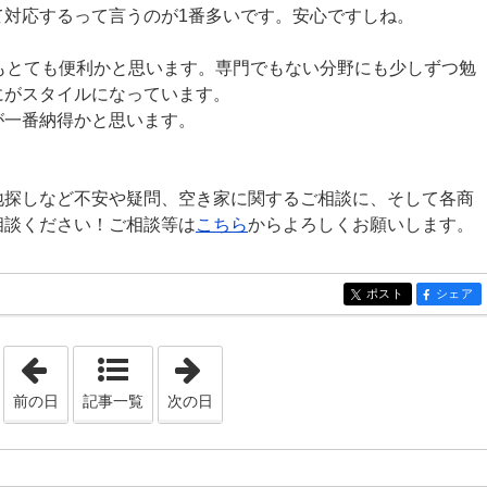
て対応するって言うのが1番多いです。安心ですしね。
もとても便利かと思います。専門でもない分野にも少しずつ勉
にがスタイルになっています。
が一番納得かと思います。
地探しなど不安や疑問、空き家に関するご相談に、そして各商
相談ください！ご相談等は
こちら
からよろしくお願いします。
ポスト
シェア
entry1373
entry13
「2022年12月 1日」
「2022年12月 3日」
前の日
記事一覧
次の日