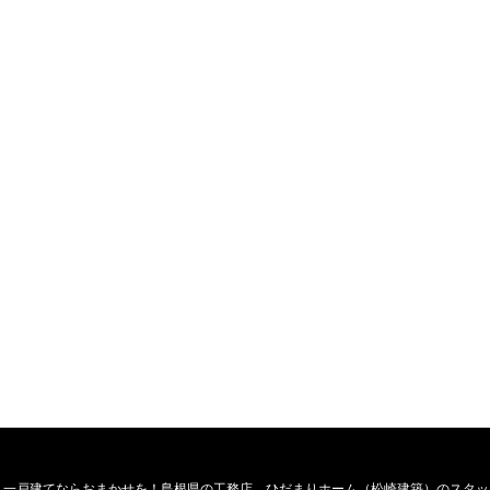
・一戸建てならおまかせを！島根県の工務店、ひだまりホーム（松崎建築）のスタッ