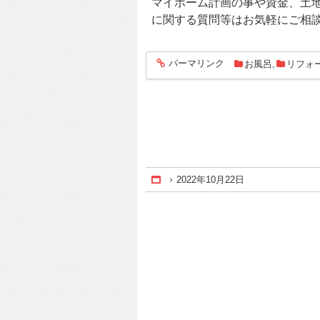
マイホーム計画の事や資金、土
に関する質問等はお気軽にご相
パーマリンク
お風呂
,
リフォ
entry1331
2022年10月22日
Home