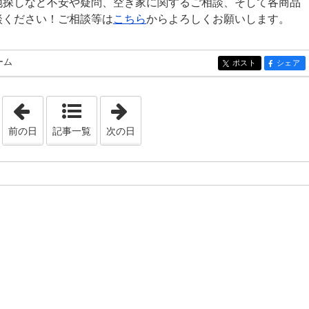
地探しなど不安や疑問、空き家に関するご相談、そして各商品
談ください！ご相談等は
こちら
からよろしくお願いします。
ーム
ポスト
シェア
entry1331
entry13
「2022年10月21日」
「2022年10月24日」
前の日
記事一覧
次の日