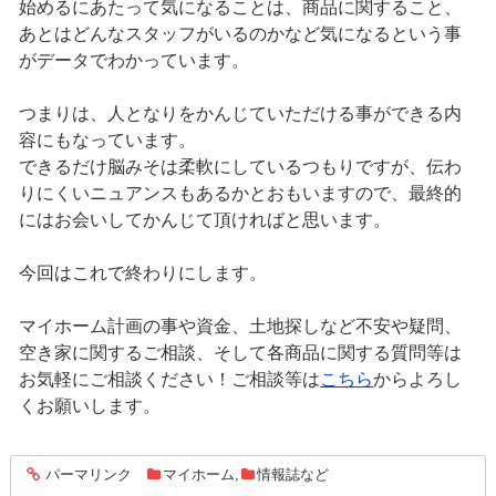
始めるにあたって気になることは、商品に関すること、
あとはどんなスタッフがいるのかなど気になるという事
がデータでわかっています。
つまりは、人となりをかんじていただける事ができる内
容にもなっています。
できるだけ脳みそは柔軟にしているつもりですが、伝わ
りにくいニュアンスもあるかとおもいますので、最終的
にはお会いしてかんじて頂ければと思います。
今回はこれで終わりにします。
マイホーム計画の事や資金、土地探しなど不安や疑問、
空き家に関するご相談、そして各商品に関する質問等は
お気軽にご相談ください！ご相談等は
こちら
からよろし
くお願いします。
パーマリンク
マイホーム
,
情報誌など
entry1310