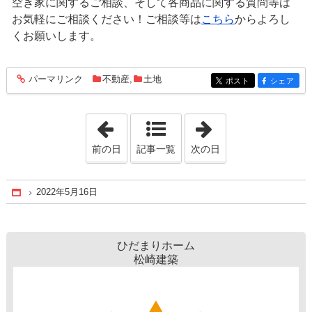
空き家に関するご相談、そして各商品に関する質問等は
お気軽にご相談ください！ご相談等は
こちら
からよろし
くお願いします。
パーマリンク
不動産
,
土地
entry1186
ポスト
シェア
entry1186
entry1186
「2022年5月15日」
「2022年5月17日
前の日
記事一覧
次の日
2022年5月16日
Home
ひだまりホーム
松崎建築