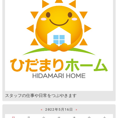
スタッフの仕事や日常をつぶやきます
«
2022年5月16日
»
日
月
火
水
木
金
土