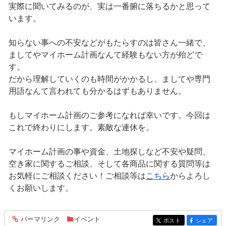
実際に聞いてみるのが、実は一番腑に落ちるかと思って
います。
知らない事への不安などがもたらすのは皆さん一緒で、
ましてやマイホーム計画なんて経験もない方が殆どで
す。
だから理解していくのも時間がかかるし、ましてや専門
用語なんて言われても分かるはずもありません。
もしマイホーム計画のご参考になれば幸いです。今回は
これで終わりにします。素敵な連休を。
マイホーム計画の事や資金、土地探しなど不安や疑問、
空き家に関するご相談、そして各商品に関する質問等は
お気軽にご相談ください！ご相談等は
こちら
からよろし
くお願いします。
パーマリンク
イベント
entry1174
ポスト
シェア
entry1174
entry1174