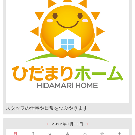
スタッフの仕事や日常をつぶやきます
«
2022年1月18日
»
日
月
火
水
木
金
土