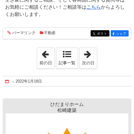
お気軽にご相談ください！ご相談等は
こちら
からよろし
くお願いします。
パーマリンク
不動産
entry1058
ポスト
シェア
entry1058
entry1058
「2022年1月17日」
「2022年1月19日
前の日
記事一覧
次の日
2022年1月18日
Home
ひだまりホーム
松崎建築