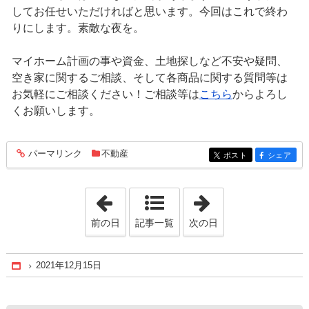
してお任せいただければと思います。今回はこれで終わ
りにします。素敵な夜を。
マイホーム計画の事や資金、土地探しなど不安や疑問、
空き家に関するご相談、そして各商品に関する質問等は
お気軽にご相談ください！ご相談等は
こちら
からよろし
くお願いします。
パーマリンク
不動産
entry1022
ポスト
シェア
entry1022
entry1022
「2021年12月14日」
「2021年12月16
前の日
記事一覧
次の日
2021年12月15日
Home