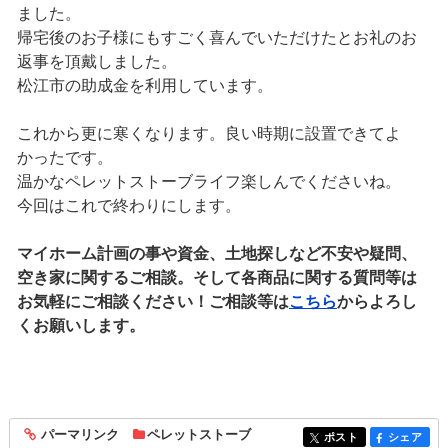
ました。
帰宅後のお子様にもすごく喜んでいただけたとお礼のお
返事を頂戴しました。
松江市の助成金を利用しています。
これから更に寒くなります。良い時期に設置できてよ
かったです。
温かなペレットストーブライフ楽しんでくださいね。
今回はこれで終わりにします。
マイホーム計画の事や資金、土地探しなど不安や疑問、
空き家に関するご相談。そして各商品に関する質問等は
お気軽にご相談ください！ご相談等は
こちら
からよろし
くお願いします。
パーマリンク
ペレットストーブ
entry1933
ポスト
シェア
entry1933
entry1933