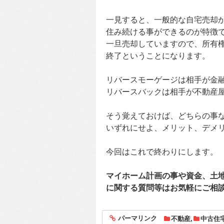
一見すると、一般的な自宅売却
住み続ける事ができるのが特徴
一旦売却していますので、所有
終了ということになります。
リバースモーゲージは相手が金
リバースバックは相手が不動産
そう覚えておけば、どちらの事
いずれにせよ、メリット、デメ
今回はこれで終わりにします。
マイホーム計画の事や資金、土
に関する質問等はお気軽にご相
パーマリンク
不動産
,
中古住
entry1878