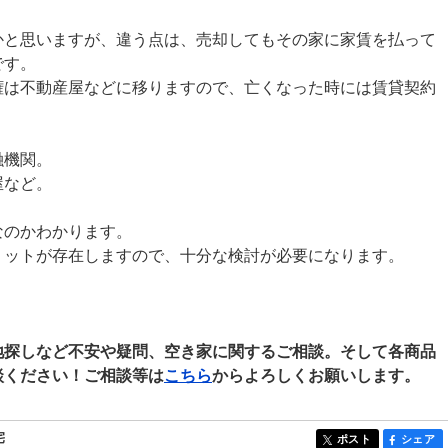
かと思いますが、違う点は、売却してもその家に家賃を払って
です。
権は不動産屋などに移りますので、亡くなった時には賃貸契約
融機関。
屋など。
なのかわかります。
リットが存在しますので、十分な検討が必要になります。
地探しなど不安や疑問、空き家に関するご相談。そして各商品
談ください！ご相談等は
こちら
からよろしくお願いします。
宅
ポスト
シェア
entry1878
entry18