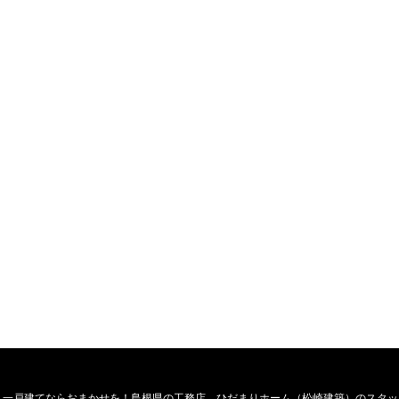
・一戸建てならおまかせを！島根県の工務店、ひだまりホーム（松崎建築）のスタッ