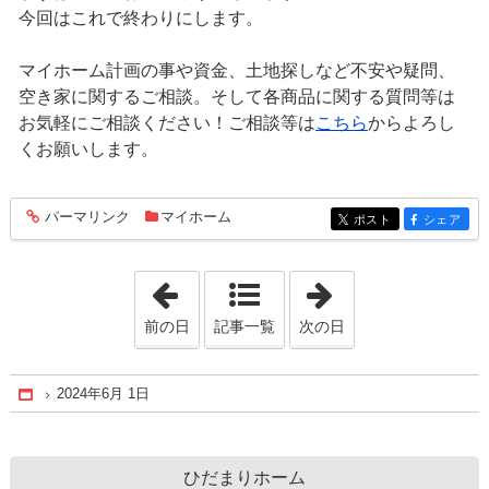
今回はこれで終わりにします。
マイホーム計画の事や資金、土地探しなど不安や疑問、
空き家に関するご相談。そして各商品に関する質問等は
お気軽にご相談ください！ご相談等は
こちら
からよろし
くお願いします。
パーマリンク
マイホーム
entry1733
ポスト
シェア
entry1733
entry1733
「2024年5月27日」
「2024年6月 4日
前の日
記事一覧
次の日
2024年6月 1日
Home
ひだまりホーム