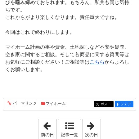
びを噛み締めておられます。もちろん、私共も同じ気持
ちです。
これからがより楽しくなります。責任重大ですね。
今回はこれで終わりにします。
マイホーム計画の事や資金、土地探しなど不安や疑問、
空き家に関するご相談。そして各商品に関する質問等は
お気軽にご相談ください！ご相談等は
こちら
からよろし
くお願いします。
パーマリンク
マイホーム
entry1723
ポスト
シェア
entry1723
entry1723
「2024年4月29日」
「2024年5月 8日
前の日
記事一覧
次の日