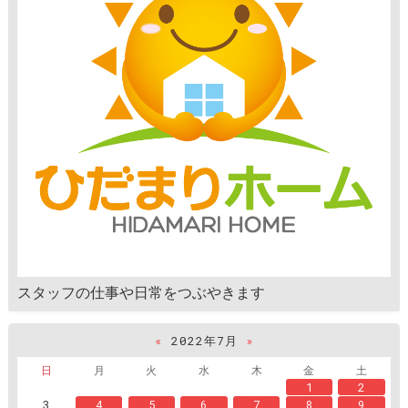
スタッフの仕事や日常をつぶやきます
«
2022年7月
»
日
月
火
水
木
金
土
1
2
3
4
5
6
7
8
9