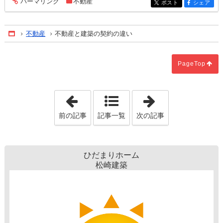
パーマリンク
不動産
entry1257
ポスト
シェア
entry1257
entry1257
不動産
不動産と建築の契約の違い
Home
PageTop
「レッドゾーンと言われる地域への建築
「レンジフード
前の記事
記事一覧
次の記事
ひだまりホーム
松崎建築