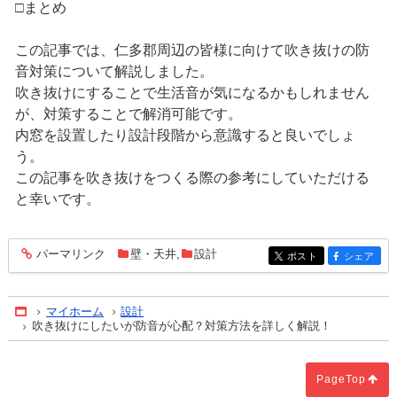
□まとめ
この記事では、仁多郡周辺の皆様に向けて吹き抜けの防
音対策について解説しました。
吹き抜けにすることで生活音が気になるかもしれません
が、対策することで解消可能です。
内窓を設置したり設計段階から意識すると良いでしょ
う。
この記事を吹き抜けをつくる際の参考にしていただける
と幸いです。
パーマリンク
壁・天井
,
設計
entry1009
ポスト
シェア
entry1009
entry1009
マイホーム
設計
Home
吹き抜けにしたいが防音が心配？対策方法を詳しく解説！
PageTop