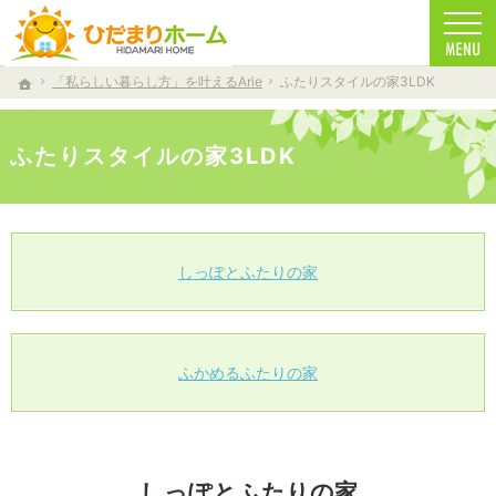
一生に一度の家づくり。注文住宅（仁多郡・雲南市・松江市）の工務店なら安心・信頼の
注文住宅（仁多郡・雲南市・松江市）の工務店なら当店で家づくり
「私らしい暮らし方」を叶えるArie
ふたりスタイルの家3LDK
ホーム
ふたりスタイルの家3LDK
しっぽとふたりの家
ふかめるふたりの家
しっぽとふたりの家