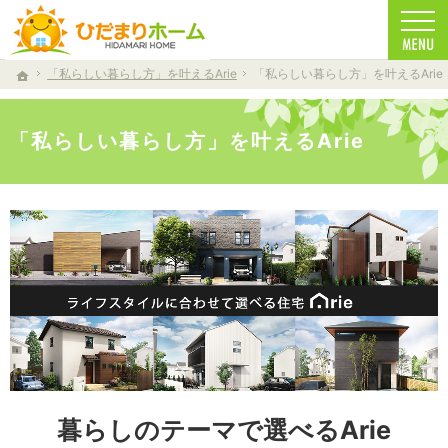
一生に一度の家づくり。注文住宅（仁多郡・雲南市・松江市）の工務店なら安心・信頼の
注文住宅（仁多郡・雲南市・松江市）の工務店なら当店で家づくり
「私らしい暮らし方」を叶えるArie
「私らしい暮らし方」を叶えるArie
ホーム
「私らしい暮らし方」を叶えるArie
暮らしのテーマで選べるArie