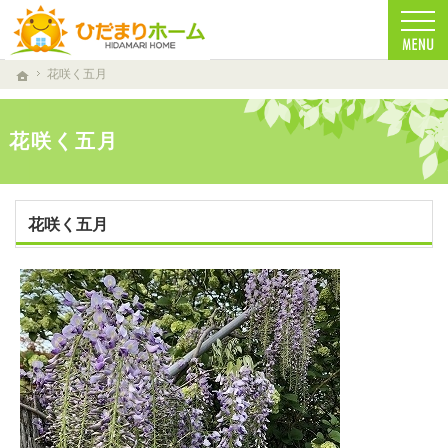
一生に一度の家づくり。注文住宅（仁多郡・雲南市・松江市）の工務店なら安心・信頼の
注文住宅（仁多郡・雲南市・松江市）の工務店なら当店で家づくり
花咲く五月
ホーム
花咲く五月
花咲く五月