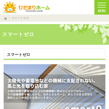
一生に一度の家づくり。注文住宅（仁多郡・雲南市・松江市）の工務店なら安心・信頼の
注文住宅（仁多郡・雲南市・松江市）の工務店なら当店で家づくり
スマートゼロ
ホーム
スマートゼロ
スマートゼロ