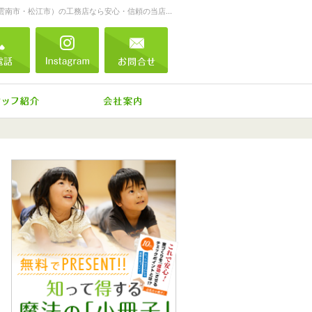
一生に一度の家づくり。注文住宅（仁多郡・雲南市・松江市）の工務店なら安心・信頼の当店へ。
854-52-0488
電話
Instagram
お問合せ
ね、施工実績
住宅アドバイザーの紹介
会社案内
0854-52-0488
営業時
お問合せ
資料請求
イベント参加
間
9:00
～
18:00
定休日
日曜
日・年
末年
始・
GW・
お盆