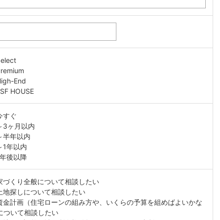
elect
Premium
High-End
JSF HOUSE
今すぐ
～3ヶ月以内
～半年以内
～1年以内
1年後以降
家づくり全般について相談したい
土地探しについて相談したい
資金計画（住宅ローンの組み方や、いくらの予算を組めばよいかな
について相談したい