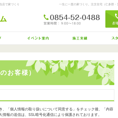
当店で家づくり
0
営業時間
9:00～18:00
定休日
日曜日・年末年始・GW・お盆
自然素材派のこだわり住宅
見て納得のイベント案内！
素敵だ
人のお客様）
き、「個人情報の取り扱いについて同意する」をチェック後、「内容
人情報の送信は、SSL暗号化通信により保護されております。