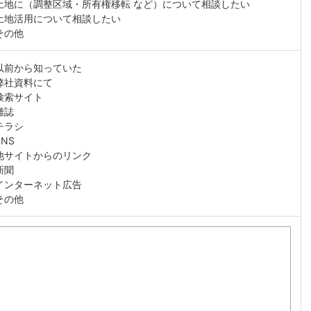
土地に（調整区域・所有権移転 など）について相談したい
土地活用について相談したい
その他
以前から知っていた
弊社資料にて
検索サイト
雑誌
チラシ
SNS
他サイトからのリンク
新聞
インターネット広告
その他