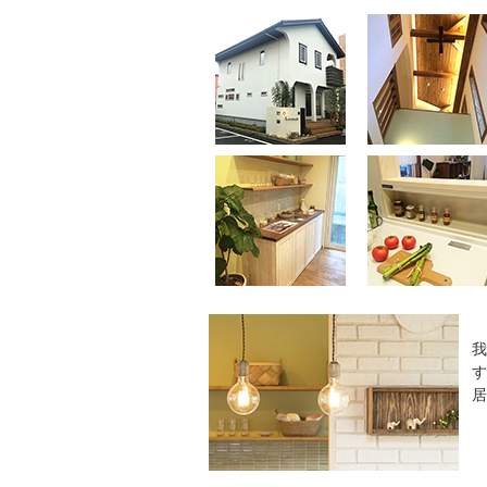
我
す
居