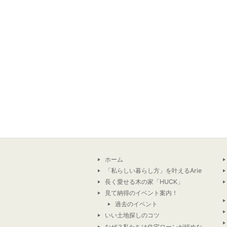
ホーム
「私らしい暮らし方」を叶えるArie
長く愛せる木の家「HUCK」
見て納得のイベント案内！
過去のイベント
いい土地探しのコツ
なぜ？私たちは住宅ローンが組めな