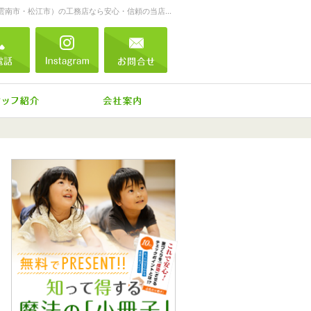
一生に一度の家づくり。注文住宅（仁多郡・雲南市・松江市）の工務店なら安心・信頼の当店へ。
854-52-0488
電話
Instagram
お問合せ
ね、施工実績
住宅アドバイザーの紹介
会社案内
0854-52-0488
営業時
お問合せ
資料請求
イベント参加
間
9:00
～
18:00
定休日
日曜
日・年
末年
始・
GW・
お盆