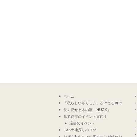
ホーム
「私らしい暮らし方」を叶えるArie
長く愛せる木の家「HUCK」
見て納得のイベント案内！
過去のイベント
いい土地探しのコツ
なぜ？私たちは住宅ローンが組めな