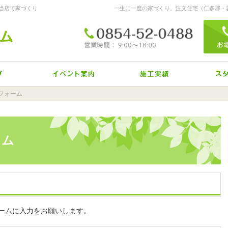
当店で家づくり
0
営業時間
9:00～18:00
定休日
日曜日・年末年始・GW・お盆
自然素材派のこだわり住宅
見て納得のイベント案内！
素敵だ
フォーム
約フォーム
ーム
ームに入力をお願いします。