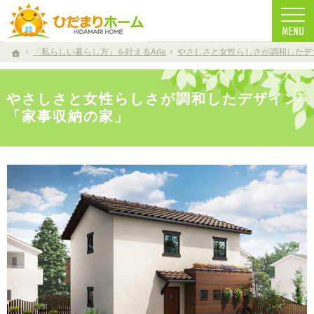
一生に一度の家づくり。注文住宅（仁多郡・雲南市・松江市）の工務店なら安心・信頼の
注文住宅（仁多郡・雲南市・松江市）の工務店なら当店で家づくり
「私らしい暮らし方」を叶えるArie
やさしさと女性らしさが調和したデ
ホーム
やさしさと女性らしさが調和したデザイン
「家事収納の家」