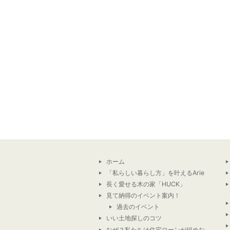
ホーム
「私らしい暮らし方」を叶えるArie
長く愛せる木の家「HUCK」
見て納得のイベント案内！
過去のイベント
いい土地探しのコツ
なぜ？私たちは住宅ローンが組めな