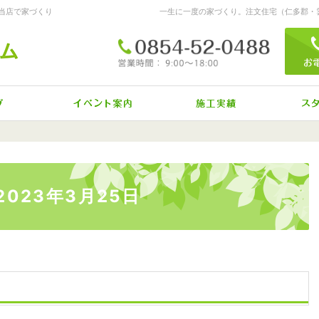
当店で家づくり
0
営業時間
9:00～18:00
定休日
日曜日・年末年始・GW・お盆
自然素材派のこだわり住宅
見て納得のイベント案内！
素敵だ
 2023年3月25日