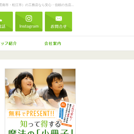
一生に一度の家づくり。注文住宅（仁多郡・雲南市・松江市）の工務店なら安心・信頼の当店へ。
854-52-0488
電話
Instagram
お問合せ
ね、施工実績
住宅アドバイザーの紹介
会社案内
0854-52-0488
営業時
お問合せ
資料請求
イベント参加
間
9:00
～
18:00
定休日
日曜
日・年
末年
始・
GW・
お盆