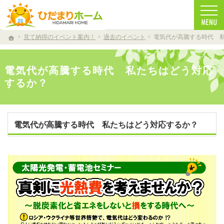
一生に一度の家づくり。注文住宅（仁多郡・雲南市・松江市）の工務店なら安心・信頼の
注文住宅（仁多郡・雲南市・松江市）の工務店なら当店で家づくり
見て納得のイベント案内！
過去のイベント
電気代が高騰する時代 
ホーム
電気代が高騰する時代 私たちはどう対応
するか？
電気代が高騰する時代 私たちはどう対応するか？